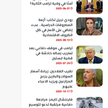
ك
u
ب
آمنًا في ولاية ترامب الثانية؟
b
2025-04-07
e
رودي نبيل تكتب: أزمة
المصروفات الدراسية.. عبء
إضافي على الأسر في ظل
الظروف الاقتصادية
2025-09-13
ترامب في موقف دفاعي بعد
تسريب رساله خادشة في
قضية ابستين
2025-07-20
نقيب الفلاحين: زيادة أسعار
السولار والبنزين يزعج
المزارعين ويزيد الاعباء
عليهم
2025-10-17
فايننشال تايمز: مراجعة
دفاعية مرتقبة تدعو لتوسيع