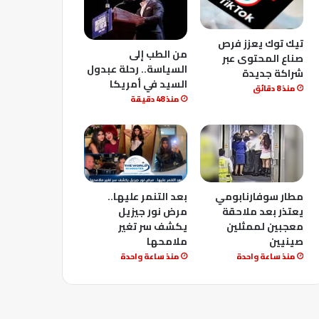
تيك توك يعزز فرص
من الطب إلى
صناع المحتوى عبر
السياسة.. رحلة عبدول
شراكة جديدة
السيد في أمريكا
منذ 8 دقائق
منذ 48 دقيقة
مطار سوفارنابومي
بعد التنمر عليها..
يعتذر بعد ملاحقة
مرض نور جيزيل
معجبين لممثلين
يكشف سر تغير
صينيين
ملامحها
منذ ساعة واحدة
منذ ساعة واحدة