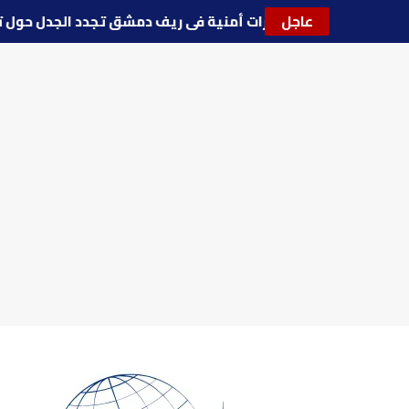
عاجل
🔵
توترات أمنية في ريف دمشق تجدد الجدل حو