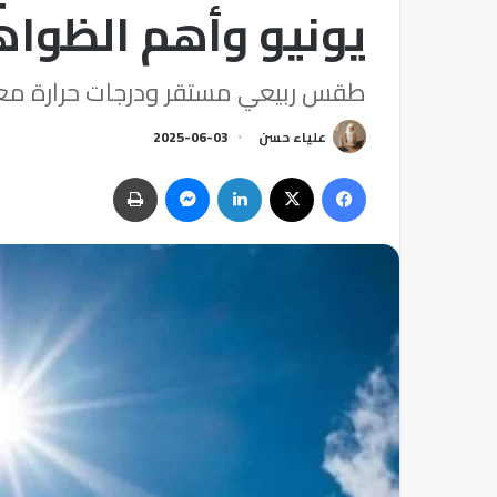
يونيو وأهم الظواه
طقس ربيعي مستقر ودرجات حرارة معت
علياء حسن
2025-06-03
فيسبوك
‫X
لينكدإن
ماسنجر
طباعة