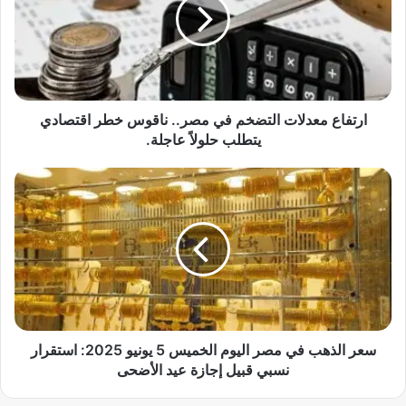
ف
ا
ع
م
ع
د
ل
ارتفاع معدلات التضخم في مصر.. ناقوس خطر اقتصادي
ا
يتطلب حلولاً عاجلة.
ت
ا
س
ل
ع
ت
ر
ض
ا
خ
ل
م
ذ
ف
ه
ي
ب
م
ف
ص
ي
سعر الذهب في مصر اليوم الخميس 5 يونيو 2025: استقرار
ر
م
نسبي قبيل إجازة عيد الأضحى
.
ص
.
ر