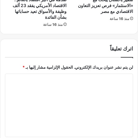
ل
:
«الاستثمار» فرص تعزيز التعاون
الاقتصاد الأمريكي يفقد 23 ألف
و
ا
الاقتصادي مع مصر
وظيفة والأسواق تعيد حساباتها
ل
س
بشأن الفائدة
منذ 16 ساعة
اً
ت
منذ 16 ساعة
ع
ق
ا
ر
ج
ا
اترك تعليقاً
ل
ر
ة
ن
.
س
لن يتم نشر عنوان بريدك الإلكتروني.
الحقول الإلزامية مشار إليها بـ
*
ب
ي
ا
ق
ل
ب
ي
ت
ل
ع
إ
ج
ل
ا
ي
ز
ة
ق