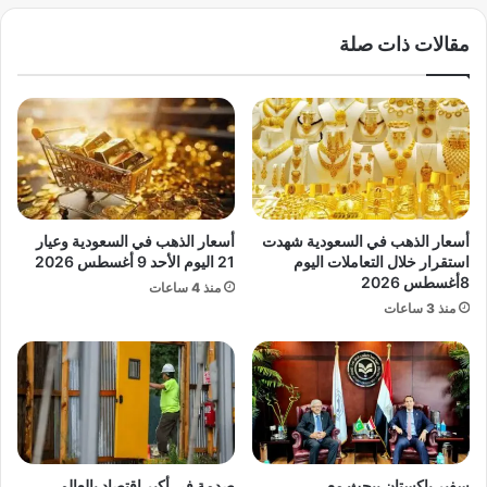
ن
ا
مقالات ذات صلة
ا
ل
ق
ي
و
و
س
م
خ
ا
ط
ل
ر
خ
ا
م
ق
ي
أسعار الذهب في السعودية شهدت
أسعار الذهب في السعودية وعيار
ت
س
استقرار خلال التعاملات اليوم
21 اليوم الأحد 9 أغسطس 2026
ص
5
8أغسطس 2026
منذ 4 ساعات
ا
ي
منذ 3 ساعات
د
و
ي
ن
ي
ي
ت
و
ط
2
ل
0
ب
2
ح
5
سفير باكستان يبحث مع
صدمة في أكبر اقتصاد بالعالم..