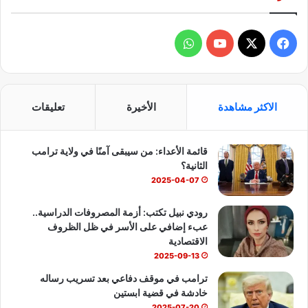
ف
و
ي
X
Y
ا
س
o
ت
الاكثر مشاهدة
الأخيرة
تعليقات
ب
u
س
قائمة الأعداء: من سيبقى آمنًا في ولاية ترامب
و
T
ا
الثانية؟
ك
u
ب
2025-04-07
b
رودي نبيل تكتب: أزمة المصروفات الدراسية..
عبء إضافي على الأسر في ظل الظروف
e
الاقتصادية
2025-09-13
ترامب في موقف دفاعي بعد تسريب رساله
خادشة في قضية ابستين
2025-07-20