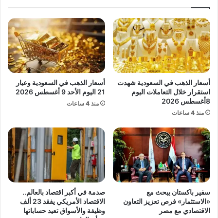
ا
م
س
ص
ت
ر
ق
ي
ر
ي
ا
ق
ر
ف
ب
ز
أسعار الذهب في السعودية شهدت
أسعار الذهب في السعودية وعيار
ع
3
استقرار خلال التعاملات اليوم
21 اليوم الأحد 9 أغسطس 2026
د
م
8أغسطس 2026
منذ 4 ساعات
م
ل
منذ 4 ساعات
و
ي
ج
ا
ة
ر
ص
ا
ع
ت
و
د
د
و
ح
ل
سفير باكستان يبحث مع
صدمة في أكبر اقتصاد بالعالم..
ا
ا
«الاستثمار» فرص تعزيز التعاون
الاقتصاد الأمريكي يفقد 23 ألف
د
ر
الاقتصادي مع مصر
وظيفة والأسواق تعيد حساباتها