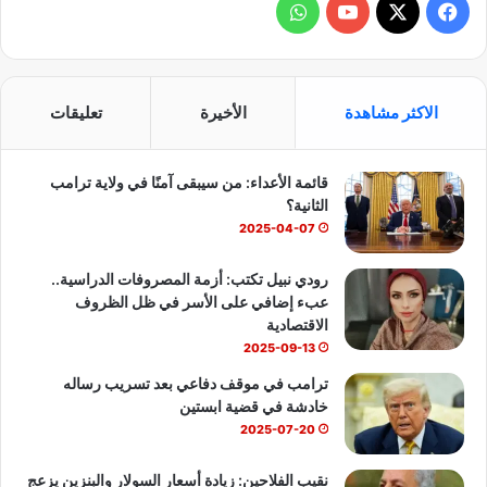
ف
و
ي
X
Y
ا
س
o
ت
الاكثر مشاهدة
الأخيرة
تعليقات
ب
u
س
قائمة الأعداء: من سيبقى آمنًا في ولاية ترامب
و
T
ا
الثانية؟
ك
u
ب
2025-04-07
b
رودي نبيل تكتب: أزمة المصروفات الدراسية..
عبء إضافي على الأسر في ظل الظروف
e
الاقتصادية
2025-09-13
ترامب في موقف دفاعي بعد تسريب رساله
خادشة في قضية ابستين
2025-07-20
نقيب الفلاحين: زيادة أسعار السولار والبنزين يزعج