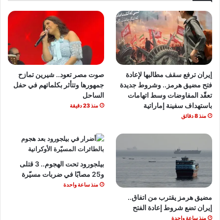
إيران ترفع سقف مطالبها لإعادة
صوت مصر تعود.. شيرين تمازح
فتح مضيق هرمز.. وشروط جديدة
جمهورها وتتأثر بكلماتهم في حفل
تعقّد المفاوضات وسط اتهامات
الساحل
باستهداف سفينة إماراتية
منذ 23 دقيقة
منذ 8 دقائق
بيلجورود تحت الهجوم.. 3 قتلى
و25 مصابًا في ضربات مسيّرة
منذ ساعة واحدة
مضيق هرمز يقترب من اتفاق..
إيران تضع شروط إعادة الفتح
منذ ساعة واحدة