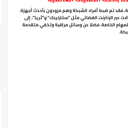
ة، فقد تم ضبط أفراد الشبكة وهم مزودون بأحدث أجهزة
عبر الإنترنت الفضائي مثل “ستارلينك” و”ثريا”، إلى
للمهام الخاصة، فضلاً عن وسائل مراقبة وتخفي متقدمة
بكة.