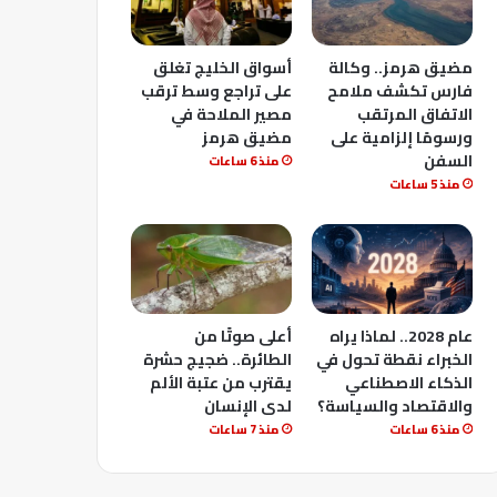
مضيق هرمز.. وكالة
أسواق الخليج تغلق
فارس تكشف ملامح
على تراجع وسط ترقب
الاتفاق المرتقب
مصير الملاحة في
ورسومًا إلزامية على
مضيق هرمز
السفن
منذ 6 ساعات
منذ 5 ساعات
عام 2028.. لماذا يراه
أعلى صوتًا من
الخبراء نقطة تحول في
الطائرة.. ضجيج حشرة
الذكاء الاصطناعي
يقترب من عتبة الألم
والاقتصاد والسياسة؟
لدى الإنسان
منذ 6 ساعات
منذ 7 ساعات