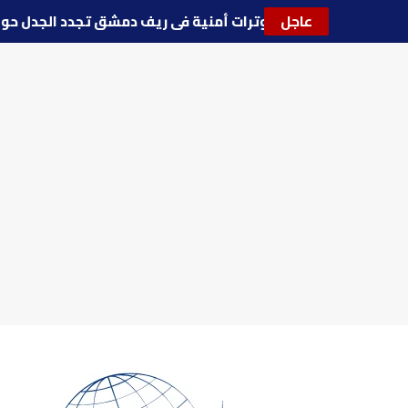
عاجل
🔵
توترات أمنية في ريف دمشق تجدد الجدل