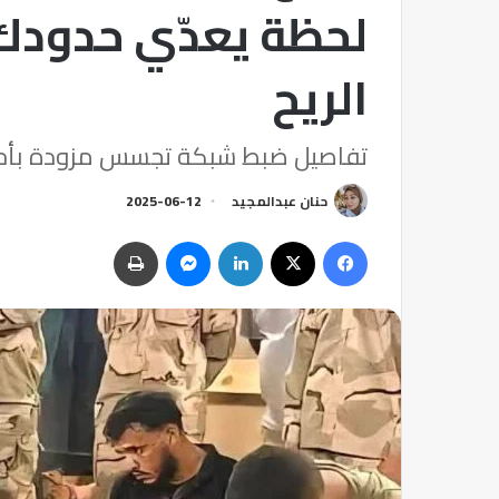
لحظة يعدّي حدودك
الريح
تفاصيل ضبط شبكة تجسس مزودة بأحدث
حنان عبدالمجيد
2025-06-12
فيسبوك
‫X
لينكدإن
ماسنجر
طباعة