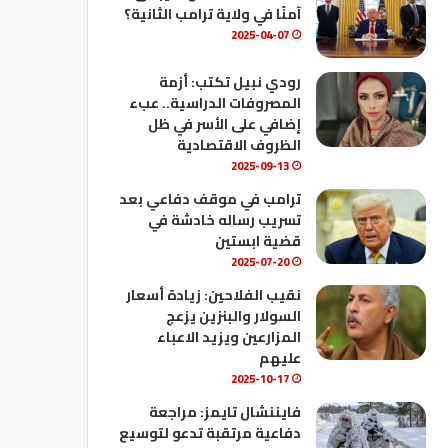
ك
u
ب
آمنًا في ولاية ترامب الثانية؟
b
2025-04-07
e
رودي نبيل تكتب: أزمة
المصروفات الدراسية.. عبء
إضافي على الأسر في ظل
الظروف الاقتصادية
2025-09-13
ترامب في موقف دفاعي بعد
تسريب رساله خادشة في
قضية ابستين
2025-07-20
نقيب الفلاحين: زيادة أسعار
السولار والبنزين يزعج
المزارعين ويزيد الاعباء
عليهم
2025-10-17
فايننشال تايمز: مراجعة
دفاعية مرتقبة تدعو لتوسيع