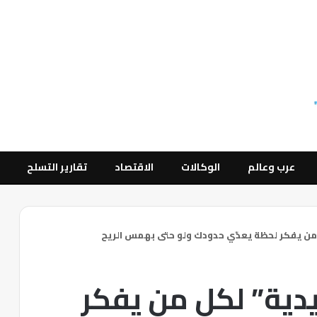
عرب وعالم
الوكالات
الاقتصاد
تقارير التسلح
 من يفكر لحظة يعدّي حدودك ولو حتى بهمس الريح
يدية” لكل من يفكر