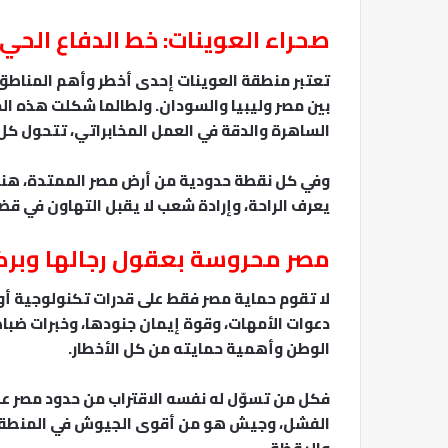
صحراء العوينات: خط الدفاع الحي
تعتبر منطقة العوينات إحدى أخطر وأهم المناطق
بين مصر وليبيا والسودان. ولطالما شكلت هذه ا
الساهرة والدقة في العمل المخابراتي، تتحول كل
وفي كل نقطة حدودية من أرض مصر الممتدة، هنا
يعرف الراحة، وإرادة شعب لا يقبل التهاون في قض
مصر محروسة بعقول رجالها وبركة
لا تقوم حماية مصر فقط على قدرات تكنولوجية أ
دعوات الأمهات، وقوة إيمان جنودها، وخبرات ضباط
الوطن وأهمية حمايته من كل الأخطار.
فكل من تسوّل له نفسه الاقتراب من حدود مصر عليه
الفشل، وجيش هو من أقوى الجيوش في المنطقة 