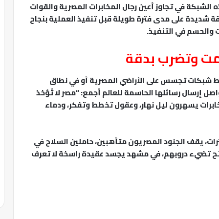
 الشبكة في تجاوز أعين رجال المخابرات المصرية والقوات
قة شديدة على مدى فترة طويلة قبل تنفيذ العملية بنجاح
 والحسم في التنفيذ.
صمت وتضرب بدقة
اط شبكات تجسس على الأراضي المصرية أو في نطاق
اصل إرسال رسائلها الحاسمة للعالم أجمع: “مصر لا تُؤخذ
ابرات يسهرون ليل نهار، وعقول تخطط وتفكر، ودماء
رات، يقف الجنود المصريون متأهبين، حاملين السلاح في
لفتح تضيء دروبهم، في مشهد يجسد عقيدة راسخة لا تعرف