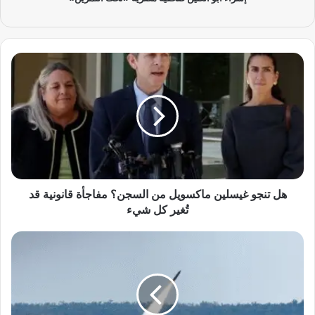
ه
ل
ت
ن
ج
و
غ
ي
س
ل
هل تنجو غيسلين ماكسويل من السجن؟ مفاجأة قانونية قد
ي
تُغير كل شيء
ن
م
أ
ا
س
ك
ت
س
ر
و
ا
ي
ل