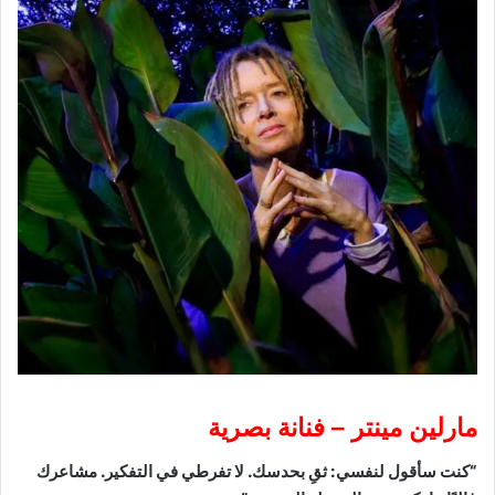
مارلين مينتر – فنانة بصرية
“كنت سأقول لنفسي: ثقِ بحدسك. لا تفرطي في التفكير. مشاعرك