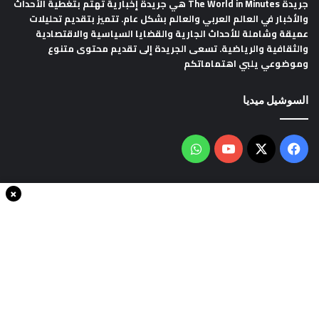
جريدة The World in Minutes
هي جريدة إخبارية تهتم بتغطية الأحداث
والأخبار في العالم العربي والعالم بشكل عام. تتميز بتقديم تحليلات
عميقة وشاملة للأحداث الجارية والقضايا السياسية والاقتصادية
والثقافية والرياضية. تسعى الجريدة إلى تقديم محتوى متنوع
وموضوعي يلبي اهتماماتكم
السوشيل ميديا
فيسبوك
‫X
‫YouTube
واتساب
×
سياسة الخصوصية
من نحن
اتصل بنا
انضم الينا
حقوق النشر © 2020، جميع الحقوق محفوظة لجريدةThe world in minutes