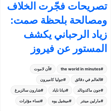
تصريحات فجّرت الخلاف
ومصالحة بلحظة صمت:
زياد الرحباني يكشف
المستور عن فيروز
the worid in minutes
آن لاموت
العالم في دقائق
جوليا كاميرون
جون ماكدونالد
ديانا ناياد
شارون سالزبرغ
مارلين مينتر
ميشيل يوه
نساء مؤثرات