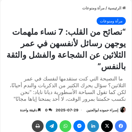
الرئيسية
/
مرأة ومنوعات
مرأة ومنوعات
“نصائح من القلب: 7 نساء ملهمات
يوجهن رسائل لأنفسهن في عمر
الثلاثين عن الشجاعة والفشل والثقة
بالنفس”
ما النصيحة التي كنت ستقدمها لنفسك في عمر
الثلاثين؟ سؤال يحرك الكثير من الذكريات والندم أحيانًا،
لكن كما تقول السباحة الأسطورية ديانا ناياد: "نحن
نكسب حكمتنا بمرور الوقت، لا أحد يمنحنا إياها مجانًا"
إسراء حموده ابوالعنين
2025-07-29
0
دقيقة واحدة
فيسبوك
‫X
لينكدإن
ماسنجر
واتساب
تيلقرام
طباعة