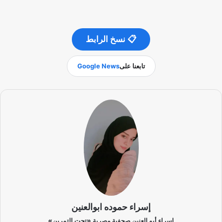
📋 نسخ الرابط
تابعنا على
Google News
إسراء حموده ابوالعنين
إسراء أبو العنين صحفية مصرية «تحت التمرين»