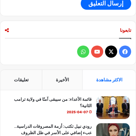
تابعونا
ف
و
ي
X
Y
ا
س
o
ت
الاكثر مشاهدة
الأخيرة
تعليقات
ب
u
س
قائمة الأعداء: من سيبقى آمنًا في ولاية ترامب
و
T
ا
الثانية؟
ك
u
ب
2025-04-07
b
رودي نبيل تكتب: أزمة المصروفات الدراسية..
عبء إضافي على الأسر في ظل الظروف