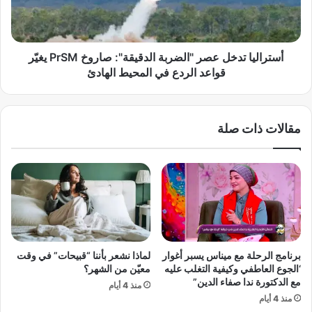
ل
ي
م
ا
ن
ت
ا
د
أستراليا تدخل عصر "الضربة الدقيقة": صاروخ PrSM يغيّر
ل
خ
قواعد الردع في المحيط الهادئ
س
ل
ج
ع
ن
ص
مقالات ذات صلة
؟
ر
م
"
ف
ا
ا
ل
ج
ض
أ
ر
ة
ب
ق
ة
ا
ا
برنامج الرحلة مع ميناس يسبر أغوار
لماذا نشعر بأننا “قبيحات” في وقت
ن
ل
‘الجوع العاطفي وكيفية التغلب عليه
معيّن من الشهر؟
و
د
مع الدكتورة ندا صفاء الدين”
منذ 4 أيام
ن
ق
منذ 4 أيام
ي
ي