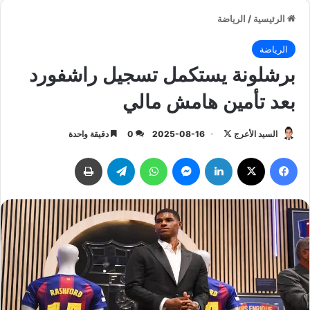
الرئيسية
/
الرياضة
الرياضة
برشلونة يستكمل تسجيل راشفورد
بعد تأمين هامش مالي
السيد الأعرج
ت
2025-08-16
0
دقيقة واحدة
ا
فيسبوك
‫X
لينكدإن
ماسنجر
واتساب
تيلقرام
طباعة
ب
ع
ع
ل
ى
X