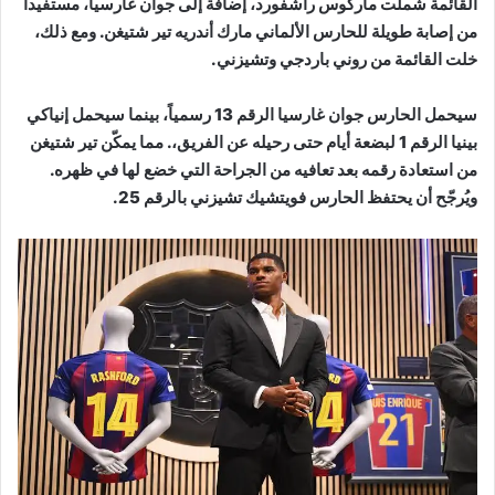
القائمة شملت ماركوس راشفورد، إضافة إلى جوان غارسيا، مستفيداً
من إصابة طويلة للحارس الألماني مارك أندريه تير شتيغن. ومع ذلك،
خلت القائمة من روني باردجي وتشيزني.
سيحمل الحارس جوان غارسيا الرقم 13 رسمياً، بينما سيحمل إنياكي
بينيا الرقم 1 لبضعة أيام حتى رحيله عن الفريق،. مما يمكّن تير شتيغن
من استعادة رقمه بعد تعافيه من الجراحة التي خضع لها في ظهره.
ويُرجّح أن يحتفظ الحارس فويتشيك تشيزني بالرقم 25.