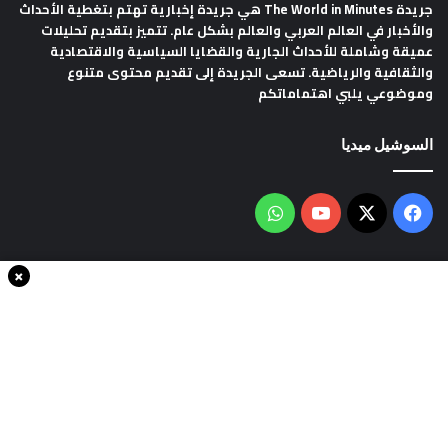
جريدة The World in Minutes
هي جريدة إخبارية تهتم بتغطية الأحداث
والأخبار في العالم العربي والعالم بشكل عام. تتميز بتقديم تحليلات
عميقة وشاملة للأحداث الجارية والقضايا السياسية والاقتصادية
والثقافية والرياضية. تسعى الجريدة إلى تقديم محتوى متنوع
وموضوعي يلبي اهتماماتكم
السوشيل ميديا
فيسبوك
‫X
‫YouTube
واتساب
×
سياسة الخصوصية
من نحن
اتصل بنا
انضم الينا
حقوق النشر © 2020، جميع الحقوق محفوظة لجريدةThe world in minutes