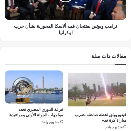
ه
و
ق
ب
ا
و
د
ت
ة
ي
ترامب وبوتين يفتتحان قمه ألاسكا المحورية بشأن حرب
ا
ن
اوكرانيا
ل
ي
ت
ف
ك
ت
مقالات ذات صلة
ن
ت
و
ح
ل
ا
و
ن
ج
ق
ي
م
ا
ه
و
أ
س
ل
قرعة الدوري المصري تحدد
ط
ا
فيديو يوثق لحظة صاعقة تضرب
مواجهات الجولة الأولى ومواعيدها
ت
س
مباراة كرة قدم
منذ يوم واحد
ص
ك
منذ يوم واحد
ا
ا