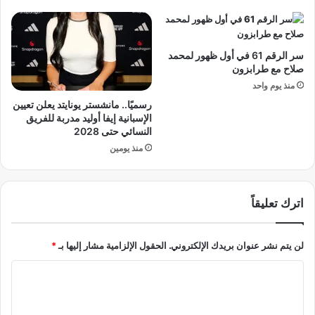
ع
ا
د
ل
ا
م
سر الرقم 61 في أول ظهور لمحمد
ل
ح
صلاح مع طرابزون
ت
و
ه
منذ يوم واحد
ر
د
ي
رسميًا.. مانشستر يونايتد يعلن تعيين
ي
ة
الإسبانية إيفا أوليد مدربة للفريق
د
ب
النسائي حتى 2028
ا
ش
منذ يومين
ت
أ
ن
ح
اترك تعليقاً
ر
ب
ا
لن يتم نشر عنوان بريدك الإلكتروني.
الحقول الإلزامية مشار إليها بـ
*
و
ك
ا
ر
ل
ا
ن
ت