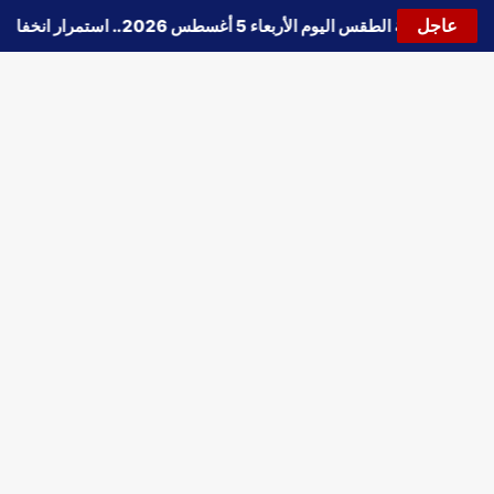
عاجل
🔵
حالة الطقس اليوم الأربعاء 5 أغسطس 2026.. استمرار انخفاض الحرارة وتحذيرات من الشبورة واضطراب الملاحة