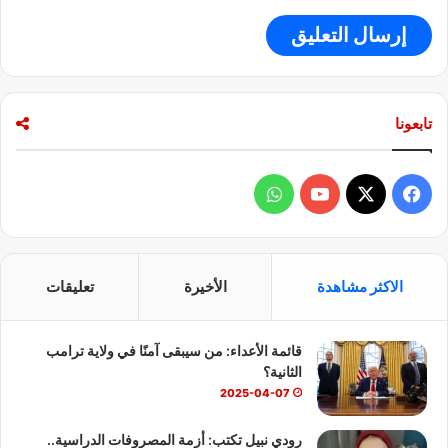
تابعونا
ف
و
ي
X
Y
ا
س
o
ت
الاكثر مشاهدة
الأخيرة
تعليقات
ب
u
س
قائمة الأعداء: من سيبقى آمنًا في ولاية ترامب
و
T
ا
الثانية؟
ك
u
ب
2025-04-07
b
رودي نبيل تكتب: أزمة المصروفات الدراسية..