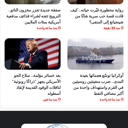
رواية محظورة غيّرت حياته.. كيف
صفقة جديدة تعزز مخزون الناتو..
قادت قصة حب سرية شابًا من
النرويج تتجه لشراء قذائف مدفعية
شينجيانغ إلى المنفى؟
أمريكية بمئات الملايين
منذ 32 دقيقة
منذ ساعة واحدة
أوكرانيا توسّع هجماتها بعيدة
بعد خسائر مؤلمة.. سلاح الجو
المدى.. ضرب سفينتين روسيتين
الأمريكي يجهز “ذراعًا روبوتية”
في القرم واستهداف واحدة من
لناقلات الوقود القديمة لإنقاذ
أكبر مصافي النفط
أسطوله
منذ ساعة واحدة
منذ ساعتين