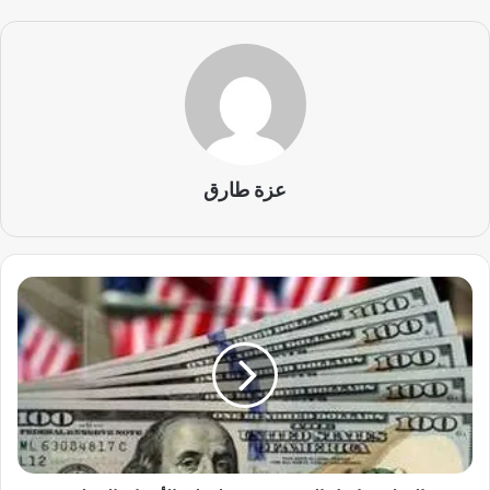
عزة طارق
ا
ل
د
و
ل
ا
ر
ي
و