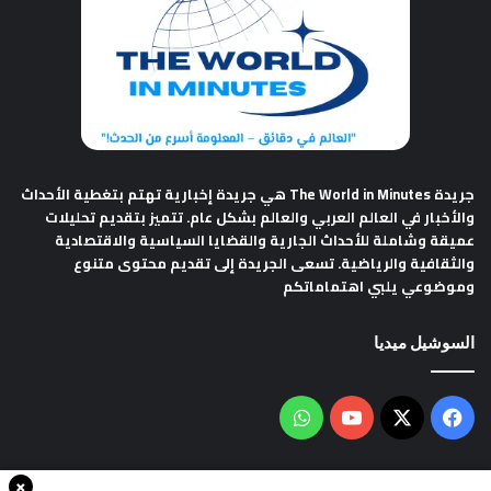
جريدة The World in Minutes
هي جريدة إخبارية تهتم بتغطية الأحداث
والأخبار في العالم العربي والعالم بشكل عام. تتميز بتقديم تحليلات
عميقة وشاملة للأحداث الجارية والقضايا السياسية والاقتصادية
والثقافية والرياضية. تسعى الجريدة إلى تقديم محتوى متنوع
وموضوعي يلبي اهتماماتكم
السوشيل ميديا
فيسبوك
‫X
‫YouTube
واتساب
×
سياسة الخصوصية