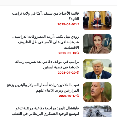
ب
u
س
قائمة الأعداء: من سيبقى آمنًا في ولاية ترامب
و
T
ا
الثانية؟
ك
u
ب
2025-04-07
b
رودي نبيل تكتب: أزمة المصروفات الدراسية..
عبء إضافي على الأسر في ظل الظروف
e
الاقتصادية
2025-09-13
ترامب في موقف دفاعي بعد تسريب رساله
خادشة في قضية ابستين
2025-07-20
نقيب الفلاحين: زيادة أسعار السولار والبنزين يزعج
المزارعين ويزيد الاعباء عليهم
2025-10-17
فايننشال تايمز: مراجعة دفاعية مرتقبة تدعو
لتوسيع الوجود العسكري البريطاني في القطب