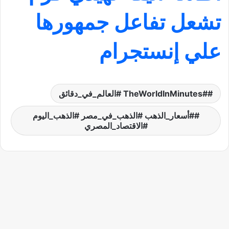
تشعل تفاعل جمهورها
علي إنستجرام
#TheWorldInMinutes #العالم_في_دقائق
#أسعار_الذهب #الذهب_في_مصر #الذهب_اليوم
#الاقتصاد_المصري