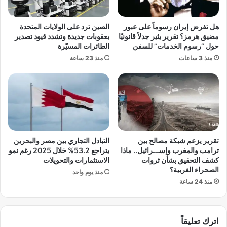
ا
ف
ق
ع
هل تفرض إيران رسوماً على عبور
الصين ترد على الولايات المتحدة
ا
ل
مضيق هرمز؟ تقرير يثير جدلاً قانونيًا
بعقوبات جديدة وتشدد قيود تصدير
ل
ي
حول “رسوم الخدمات” للسفن
الطائرات المسيّرة
م
غ
منذ 3 ساعات
منذ 23 ساعة
ح
س
ل
ا
ي
ل
ة
ه
م
ع
ط
ل
تقرير يزعم شبكة مصالح بين
التبادل التجاري بين مصر والبحرين
ة
ترامب والمغرب وإسـ.ـرائيل.. ماذا
يتراجع 53.2% خلال 2025 رغم نمو
كشف التحقيق بشأن ثروات
الاستثمارات والتحويلات
الصحراء الغربية؟
منذ يوم واحد
منذ 24 ساعة
اترك تعليقاً