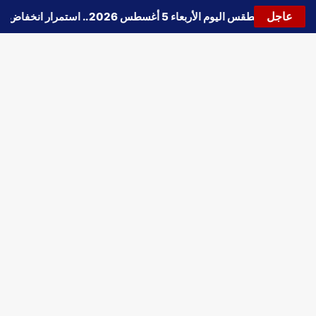
عاجل
🔵
حالة الطقس اليوم الأربعاء 5 أغسطس 2026.. استمرار انخفاض الحرارة وتحذيرات من الشبورة واضطراب الملاحة