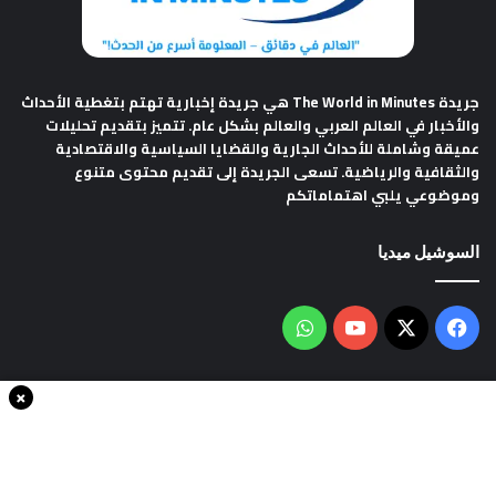
جريدة The World in Minutes
هي جريدة إخبارية تهتم بتغطية الأحداث
والأخبار في العالم العربي والعالم بشكل عام. تتميز بتقديم تحليلات
عميقة وشاملة للأحداث الجارية والقضايا السياسية والاقتصادية
والثقافية والرياضية. تسعى الجريدة إلى تقديم محتوى متنوع
وموضوعي يلبي اهتماماتكم
السوشيل ميديا
فيسبوك
‫X
‫YouTube
واتساب
×
سياسة الخصوصية
من نحن
اتصل بنا