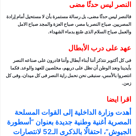
النصر ليس حدثًا مضى
فالنصر ليس حدثًا مضى، بل رسالة مستمرة بأن لا مستحيل أمام إرادة
المصريين. صباح النصر يا مصر، صباح العزة والمجد صباح الامل
والعمل صباح السلام الذى صُنع بدماء الشهداء.
عهد على درب الأبطال
فى كل أكتوبر نتذكر أننا أبناء أبطال وأننا قادرون على صناعه النصر
بأيدينا ونعد الوطن أن نظل على دربهم، مخلصين للعهد والوعد. فكما
انتصروا بالأمس، سنبقى نحن نحمل راية النصر فى كل ميدان، وفى كل
زمن.
اقرا ايضا
أهدت وزارة الداخلية إلى القوات المسلحة
المصرية أغنية وطنية جديدة بعنوان “أسطورة
الجيوش”، احتفالًا بالذكرى الـ52 لانتصارات