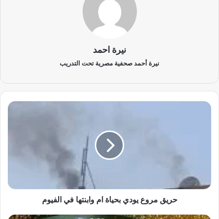
نيرة احمد
نيرة أحمد صحفية مصرية تحت التدريب
ح
ر
ي
ق
م
ر
و
ع
ي
و
حريق مروع يودي بحياة ام وابنتها في الفيوم
د