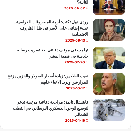
الثانية؟
ك
u
ب
2025-04-07
b
رودي نبيل تكتب: أزمة المصروفات الدراسية..
عبء إضافي على الأسر في ظل الظروف
e
الاقتصادية
2025-09-13
ترامب في موقف دفاعي بعد تسريب رساله
خادشة في قضية ابستين
2025-07-20
نقيب الفلاحين: زيادة أسعار السولار والبنزين يزعج
المزارعين ويزيد الاعباء عليهم
2025-10-17
فايننشال تايمز: مراجعة دفاعية مرتقبة تدعو
لتوسيع الوجود العسكري البريطاني في القطب
الشمالي
2025-04-19