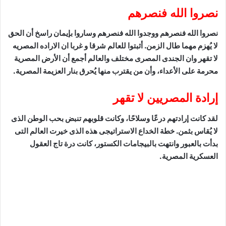
نصروا الله فنصرهم
نصروا الله فنصرهم ووجدوا الله فنصرهم وساروا بإيمان راسخ أن الحق
لا يُهزم مهما طال الزمن. أثبتوا للعالم شرقا و غربا ان الاراده المصريه
لا تقهر وان الجندى المصرى مختلف والعالم أجمع أن الأرض المصرية
محرمة على الأعداء، وأن من يقترب منها يُحرق بنار العزيمة المصرية.
إرادة المصريين لا تقهر
لقد كانت إرادتهم درعًا وسلاحًا، وكانت قلوبهم تنبض بحب الوطن الذى
لا يُقاس بثمن. خطة الخداع الاستراتيجى هذه الذى خيرت العالم التى
بدأت بالعبور وانتهت بالبيجامات الكستور، كانت درة تاج العقول
العسكرية المصرية.