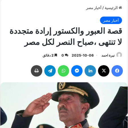
الرئيسية
/
أخبار مصر
أخبار مصر
قصة العبور والكستور إرادة متجددة
لا تنتهى ،صباح النصر لكل مصر
نيرة احمد
2025-10-06
0
2 دقائق
فيسبوك
‫X
لينكدإن
ماسنجر
واتساب
تيلقرام
طباعة