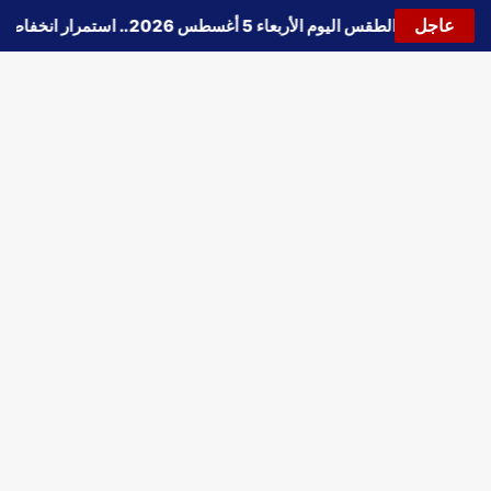
عاجل
🔵
حالة الطقس اليوم الأربعاء 5 أغسطس 2026.. استمرار انخفاض الحرارة وتحذيرات من الشبورة واضطراب الملاحة