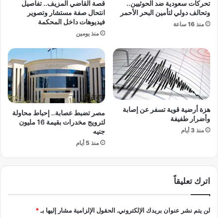
تحركات سعودية ضد الحوثيين..
قصة القاضي المزيف.. تفاصيل
م
ا
وتحالف دولي لتأمين البحر الأحمر
انتحال صفة مستشار وتصوير
ل
فيديوهات داخل المحكمة
منذ 16 ساعة
د
منذ يومين
و
ر
ي
ا
ل
م
ص
هزة أرضية قوية تسفر عن إصابة
ر
مصر تضبط عصابة.. إحباط محاولة
وأضرار طفيفة
ي
لترويج مخدرات بقيمة 16 مليون
منذ 3 أيام
جنيه
منذ 5 أيام
اترك تعليقاً
لن يتم نشر عنوان بريدك الإلكتروني.
الحقول الإلزامية مشار إليها بـ
*