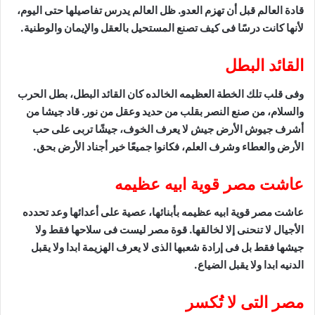
قادة العالم قبل أن تهزم العدو. ظل العالم يدرس تفاصيلها حتى اليوم،
لأنها كانت درسًا فى كيف تصنع المستحيل بالعقل والإيمان والوطنية.
القائد البطل
وفى قلب تلك الخطة العظيمه الخالده كان القائد البطل، بطل الحرب
والسلام، من صنع النصر بقلب من حديد وعقل من نور. قاد جيشا من
أشرف جيوش الأرض جيش لا يعرف الخوف، جيشًا تربى على حب
الأرض والعطاء وشرف العلم، فكانوا جميعًا خير أجناد الأرض بحق.
عاشت مصر قوية ابيه عظيمه
عاشت مصر قوية ابيه عظيمه بأبنائها، عصية على أعدائها وعد تحدده
الأجيال لا تنحنى إلا لخالقها. قوة مصر ليست فى سلاحها فقط ولا
جيشها فقط بل فى إرادة شعبها الذى لا يعرف الهزيمة ابدا ولا يقبل
الدنيه ابدا ولا يقبل الضياع.
مصر التى لا تُكسر