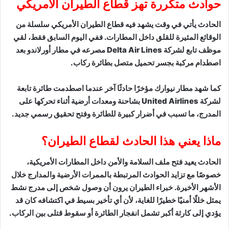
حوادث متكررة تهز قطاع الطيران الأمريكي
الحادث يأتي في وقت يشهد فيه قطاع الطيران الأمريكي سلسلة من
الوقائع المثيرة للقلق داخل المطارات. ففي اليوم السابق فقط، لقي
موظف تابع لشركة Delta Air Lines مصرعه في مطار أورلاندو بعد
اصطدام مركبة بجسر تحميل متصل بطائرة ركاب.
كما شهد مطار نيوارك مؤخرًا حادثًا آخر عندما اصطدمت طائرة تابعة
لشركة United Airlines بشاحنة ومعدات أرضية أثناء تحركها على
المدرج، ما تسبب في أضرار كبيرة للطائرة وفتح تحقيق رسمي جديد.
ماذا يعني هذا الحادث لقطاع الطيران؟
الحادث يعيد فتح ملف السلامة والأمن داخل المطارات الأمريكية،
خصوصًا مع تزايد الحوادث المرتبطة بالممرات الأرضية والمدارج خلال
الأشهر الأخيرة. خبراء الطيران يرون أن وصول شخص إلى مدرج نشط
يمثل خللًا أمنيًا خطيرًا للغاية، لأن أي تأخير بسيط في اكتشافه كان قد
يؤدي إلى كارثة أكبر تشمل انفجار الطائرة أو سقوط قتلى بين الركاب.