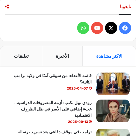
ت
تابعونا
م
ا
ن
خ
ف
و
ل
ا
ي
X
Y
ا
ل
س
o
ت
3
الاكثر مشاهدة
الأخيرة
تعليقات
س
ب
u
س
ن
و
قائمة الأعداء: من سيبقى آمنًا في ولاية ترامب
و
T
ا
ا
الثانية؟
ت
ك
u
ب
2025-04-07
b
رودي نبيل تكتب: أزمة المصروفات الدراسية..
عبء إضافي على الأسر في ظل الظروف
e
الاقتصادية
2025-09-13
ترامب في موقف دفاعي بعد تسريب رساله