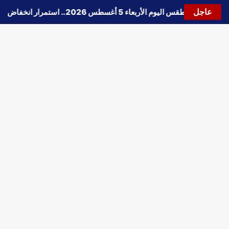
عاجل
🔵
حالة الطقس اليوم الأربعاء 5 أغسطس 2026.. استمرار انخفاض الحرارة وتحذيرات من الشبورة واضطراب الملاحة