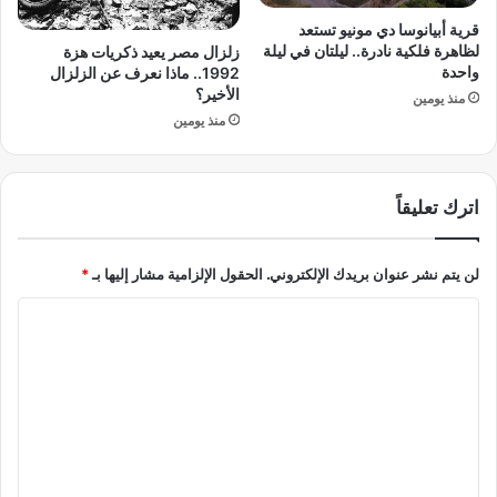
ي
ع
قرية أبيانوسا دي مونيو تستعد
ج
ل
لظاهرة فلكية نادرة.. ليلتان في ليلة
زلزال مصر يعيد ذكريات هزة
ت
ى
واحدة
1992.. ماذا نعرف عن الزلزال
ر
ا
الأخير؟
منذ يومين
وّ
ل
منذ يومين
ض
أ
ط
س
ب
و
و
ا
اترك تعليقاً
ل
ق
ا
.
ل
لن يتم نشر عنوان بريدك الإلكتروني.
الحقول الإلزامية مشار إليها بـ
*
.
ح
ش
ا
ر
ر
ب
ك
ل
ب
ة
ت
ي
ك
ن
ع
و
"
ر
ل
و
ي
ي
ا
ة