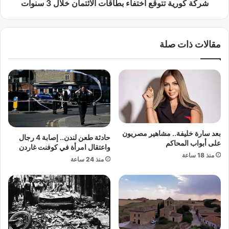
ف
م
شركة كورية تتوقع اختفاء بطاقات الائتمان خلال 3 سنوات
ع
ح
.
ا
.
ل
مقالات ذات صلة
ه
و
ي
ج
ب
ه
ة
”
"
ي
ا
ق
ل
ت
ر
ر
ئ
ب
بعد سارة خليفة.. مشاهير مصريون
حادثة طعن لندن.. إصابة 4 رجال
ي
م
على أبواب المحاكم
واعتقال امرأة في كوفنت غاردن
س
ن
منذ 18 ساعة
منذ 24 ساعة
"
ا
ف
ل
ي
س
ا
ي
ل
ط
خ
ر
ل
ة