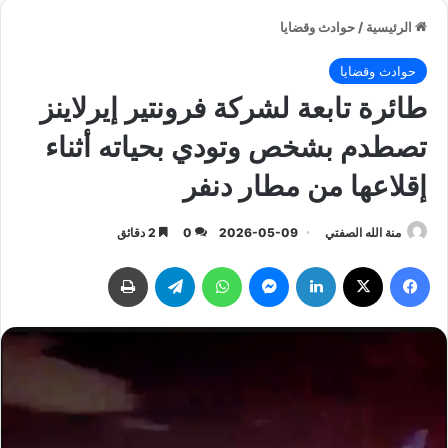
الرئيسية
/
حوادث وقضايا
حوادث وقضايا
طائرة تابعة لشركة فرونتير إيرلاينز
تصطدم بشخص وتودي بحياته أثناء
إقلاعها من مطار دنفر
منة الله الصفتي
2026-05-09
0
2 دقائق
فيسبوك
‫X
لينكدإن
ماسنجر
واتساب
تيلقرام
طباعة