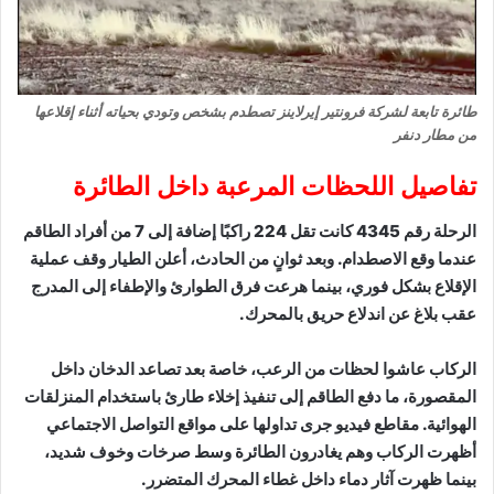
طائرة تابعة لشركة فرونتير إيرلاينز تصطدم بشخص وتودي بحياته أثناء إقلاعها
من مطار دنفر
تفاصيل اللحظات المرعبة داخل الطائرة
الرحلة رقم 4345 كانت تقل 224 راكبًا إضافة إلى 7 من أفراد الطاقم
عندما وقع الاصطدام. وبعد ثوانٍ من الحادث، أعلن الطيار وقف عملية
الإقلاع بشكل فوري، بينما هرعت فرق الطوارئ والإطفاء إلى المدرج
عقب بلاغ عن اندلاع حريق بالمحرك.
الركاب عاشوا لحظات من الرعب، خاصة بعد تصاعد الدخان داخل
المقصورة، ما دفع الطاقم إلى تنفيذ إخلاء طارئ باستخدام المنزلقات
الهوائية. مقاطع فيديو جرى تداولها على مواقع التواصل الاجتماعي
أظهرت الركاب وهم يغادرون الطائرة وسط صرخات وخوف شديد،
بينما ظهرت آثار دماء داخل غطاء المحرك المتضرر.