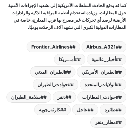
كما قد يدفع الحادث السلطات الأمريكية إلى تشديد الإجراءات الأمنية
حول المطارات، وزيادة استخدام أنظمة المراقبة الذكية والرادارات
الأرضية لرصد أي تحركات غير مصرح بها قرب المدارج، خاصة في
المطارات الدولية الكبرى التي تشهد آلاف الرحلات يوميًا.
#Frontier_Airlines
#Airbus_A321
#أخبار_عالمية
#أمـ.ـريكا
#الطيران_الأمريكي
#الطيران_المدني
#الولايات_المتحدة
#حوادث_الطيران
#حوادث_المطارات
#دنفر
#سلامة_الطيران
#طائرة
#عاجل
#كارثة_جوية
#مطار_دنفر