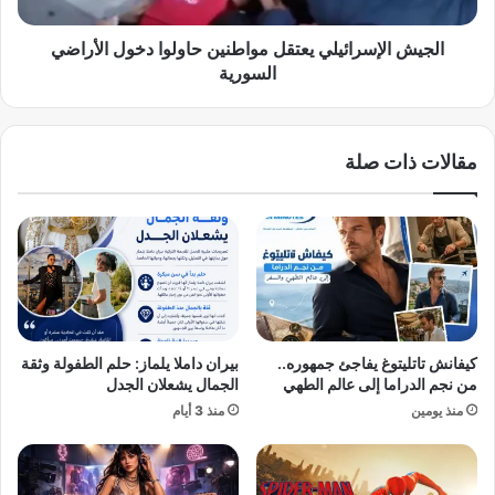
إ
ه
س
و
ر
الجيش الإسرائيلي يعتقل مواطنين حاولوا دخول الأراضي
ك
ا
السورية
ي
ئ
ف
ي
ت
ل
مقالات ذات صلة
ق
ي
و
ي
د
ع
ا
ت
ل
ق
ج
ل
ي
م
ل
و
ا
ا
كيفانش تاتليتوغ يفاجئ جمهوره..
بيران داملا يلماز: حلم الطفولة وثقة
ل
ط
من نجم الدراما إلى عالم الطهي
الجمال يشعلان الجدل
ر
ن
منذ يومين
منذ 3 أيام
ق
ي
م
ن
ي
ح
ن
ا