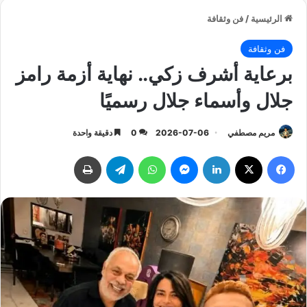
الرئيسية
/
فن وثقافة
فن وثقافة
برعاية أشرف زكي.. نهاية أزمة رامز
جلال وأسماء جلال رسميًا
مريم مصطفي
2026-07-06
0
دقيقة واحدة
فيسبوك
‫X
لينكدإن
ماسنجر
واتساب
تيلقرام
طباعة