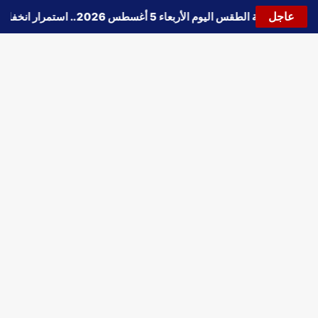
عاجل
🔵
حالة الطقس اليوم الأربعاء 5 أغسطس 2026.. استمرار انخفاض الحرارة وتحذيرات من الشبورة واضطراب الملاحة