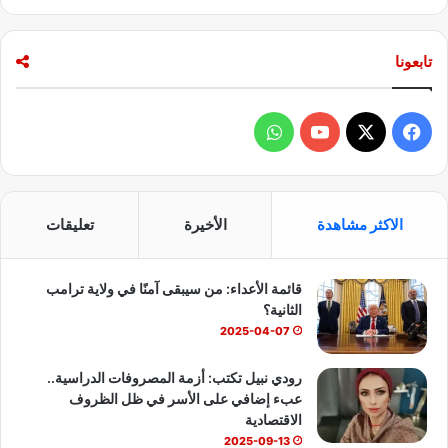
تابعونا
ف
و
ي
X
Y
ا
س
o
ت
الاكثر مشاهدة
الأخيرة
تعليقات
ب
u
س
قائمة الأعداء: من سيبقى آمنًا في ولاية ترامب
و
T
ا
الثانية؟
ك
u
ب
2025-04-07
b
رودي نبيل تكتب: أزمة المصروفات الدراسية..
عبء إضافي على الأسر في ظل الظروف
e
الاقتصادية
2025-09-13