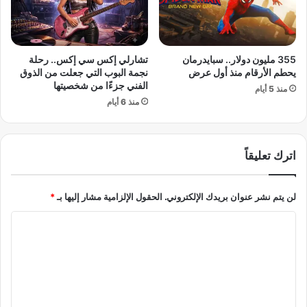
ح
و
و
ل
ا
و
ل
ا
355 مليون دولار.. سبايدرمان
تشارلي إكس سي إكس.. رحلة
ن
د
يحطم الأرقام منذ أول عرض
نجمة البوب التي جعلت من الذوق
ج
خ
الفني جزءًا من شخصيتها
منذ 5 أيام
ا
و
منذ 6 أيام
ح
ل
ا
ل
أ
اترك تعليقاً
ر
ا
لن يتم نشر عنوان بريدك الإلكتروني.
الحقول الإلزامية مشار إليها بـ
*
ض
ي
ا
ا
ل
ل
س
ت
و
ع
ر
ي
ل