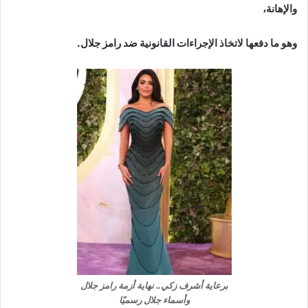
والإهانة،
وهو ما دفعها لاتخاذ الإجراءات القانونية ضد رامز جلال.
برعاية أشرف زكي.. نهاية أزمة رامز جلال
وأسماء جلال رسميًا