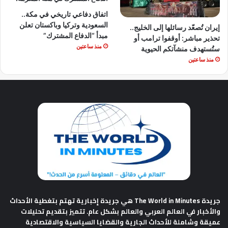
اتفاق دفاعي تاريخي في مكة..
السعودية وتركيا وباكستان تعلن
إيران تُصعّد رسائلها إلى الخليج..
مبدأ “الدفاع المشترك”
تحذير مباشر: أوقفوا ترامب أو
منذ ساعتين
ستُستهدف منشآتكم الحيوية
منذ ساعتين
جريدة The World in Minutes
هي جريدة إخبارية تهتم بتغطية الأحداث
والأخبار في العالم العربي والعالم بشكل عام. تتميز بتقديم تحليلات
عميقة وشاملة للأحداث الجارية والقضايا السياسية والاقتصادية