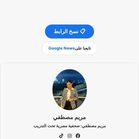
📋 نسخ الرابط
تابعنا على
Google News
مريم مصطفي
مريم مصطفي: صحفية مصرية تحت التدريب
في
انس
‫Tik