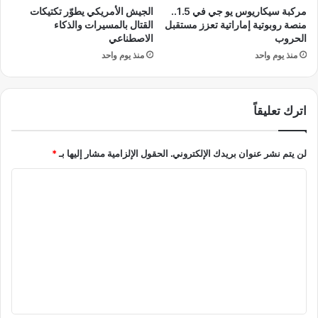
ا
ا
مركبة سيكاريوس يو جي في 1.5..
الجيش الأمريكي يطوّر تكتيكات
ل
ن
منصة روبوتية إماراتية تعزز مستقبل
القتال بالمسيرات والذكاء
ع
ب
الحروب
الاصطناعي
ب
ع
منذ يوم واحد
منذ يوم واحد
و
د
ر
ض
ر
اترك تعليقاً
ب
ا
ت
لن يتم نشر عنوان بريدك الإلكتروني.
الحقول الإلزامية مشار إليها بـ
*
م
ت
ا
ب
ا
ل
د
ت
ل
ع
ة
.
ل
.
ي
و
ا
ق