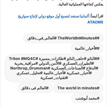
يعكس كفاءتها العملياتية العالية.
اقرأ ايضاً:
ألمانيا تستعد لتصبح أول موقع دولي لإنتاج صواريخ
ATACMS
#TheWorldInMinutes #العالم_في_دقائق
#أخبار_عالمية
#الناتو #حلف_الناتو #طائرات_مسيرة #Triton #MQ4C
#الطيران_العسكري #الأمن_الدولي #مراقبة_بحرية
#الدفاع #الصناعات_العسكرية #Northrop_Grumman
#أخبار_عسكرية #أخبار_عالمية #تحليل_عسكري
#تقنيات_عسكرية
The world in minutes
العالم فى دقائق
محمد أبوشنب