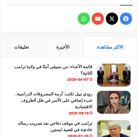
ف
و
ي
X
Y
ا
س
o
ت
الاكثر مشاهدة
الأخيرة
تعليقات
ب
u
س
قائمة الأعداء: من سيبقى آمنًا في ولاية ترامب
و
T
ا
الثانية؟
ك
u
ب
2025-04-07
b
رودي نبيل تكتب: أزمة المصروفات الدراسية..
عبء إضافي على الأسر في ظل الظروف
e
الاقتصادية
2025-09-13
ترامب في موقف دفاعي بعد تسريب رساله
خادشة في قضية ابستين
2025-07-20