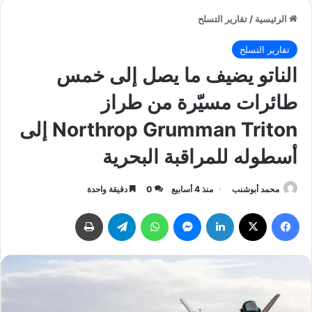
الرئيسية
/
تقارير التسلح
تقارير التسلح
الناتو يضيف ما يصل إلى خمس
طائرات مسيّرة من طراز
Northrop Grumman Triton إلى
أسطوله للمراقبة البحرية
محمد أبوشنب
منذ 4 أسابيع
0
دقيقة واحدة
فيسبوك
‫X
لينكدإن
ماسنجر
واتساب
تيلقرام
طباعة