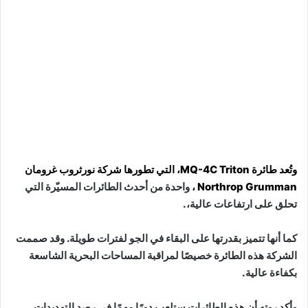
وتُعد طائرة MQ-4C Triton، التي تطورها شركة نورثروب غرومان
Northrop Grumman ،
واحدة من أحدث الطائرات المسيّرة التي
تحلق على ارتفاعات عالية،.
كما أنها تتميز بقدرتها على البقاء في الجو لفترات طويلة. وقد صممت
الشركة هذه الطائرة خصيصًا لمراقبة المساحات البحرية الشاسعة
بكفاءة عالية.
وأكد روته أن هذه الطائرات ستلعب دورًا مهمًا في رصد التهديدات