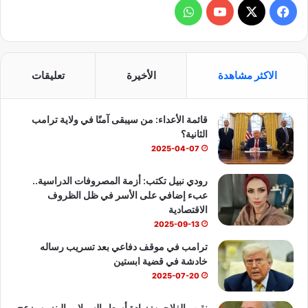
ف
و
ي
X
Y
ا
س
o
ت
الاكثر مشاهدة
الأخيرة
تعليقات
ب
u
س
قائمة الأعداء: من سيبقى آمنًا في ولاية ترامب
و
T
ا
الثانية؟
ك
u
ب
2025-04-07
b
رودي نبيل تكتب: أزمة المصروفات الدراسية..
عبء إضافي على الأسر في ظل الظروف
e
الاقتصادية
2025-09-13
ترامب في موقف دفاعي بعد تسريب رساله
خادشة في قضية ابستين
2025-07-20
نقيب الفلاحين: زيادة أسعار السولار والبنزين يزعج