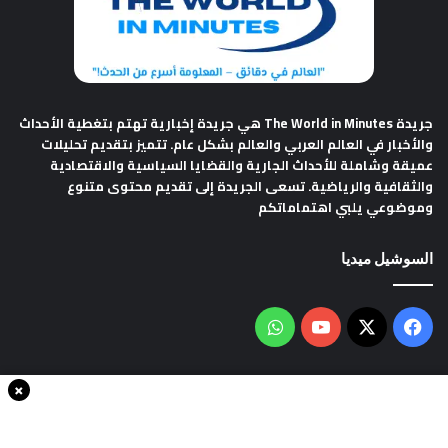
جريدة The World in Minutes
هي جريدة إخبارية تهتم بتغطية الأحداث
والأخبار في العالم العربي والعالم بشكل عام. تتميز بتقديم تحليلات
عميقة وشاملة للأحداث الجارية والقضايا السياسية والاقتصادية
والثقافية والرياضية. تسعى الجريدة إلى تقديم محتوى متنوع
وموضوعي يلبي اهتماماتكم
السوشيل ميديا
فيسبوك
‫X
‫YouTube
واتساب
×
سياسة الخصوصية
من نحن