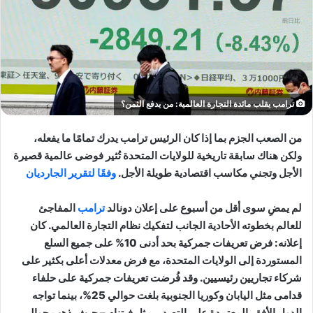
ترامب يقلب مائدة التجارة العالمية: من يدفع الثمن؟
من الصعب الجزم بما إذا كان الرئيس ترامب يدرك تمامًا ما يفعله،
ولكن هناك سابقة تاريخية للولايات المتحدة تُثير فوضى عالمية قصيرة
الأجل وتجني مكاسب اقتصادية طويلة الأجل.
وفقَا لتقرير الجارديان
لم يمضِ سوى أقل من أسبوع على إعلان دونالد
ترامب
المفاجئ
للعالم بخطوته الأحادية الجانب لتفكيك نظام التجارة العالمي. كان
إعلانه: فرض تعريفات جمركية بحد أدنى 10% على جميع السلع
المستوردة إلى الولايات المتحدة، مع فرض معدلات أعلى بكثير على
شركاء تجاريين رئيسيين. وقد فُرضت تعريفات جمركية على حلفاء
قدامى مثل اليابان وكوريا الجنوبية بلغت حوالي 25%، بينما تواجه
الدول الأفقر المعتمدة على التصدير مثل فيتنام – حيث يذهب حوالي