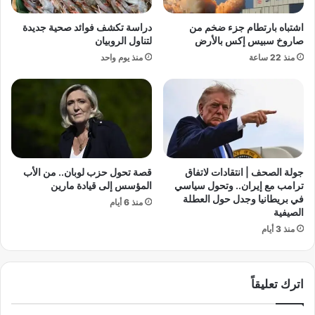
ي
ئ
ي
ي
اشتباه بارتطام جزء ضخم من
دراسة تكشف فوائد صحية جديدة
و
ل
صاروخ سبيس إكس بالأرض
لتناول الروبيان
ا
ح
منذ 22 ساعة
منذ يوم واحد
ص
و
ل
ل
ا
أ
س
و
ت
ض
ه
ا
د
ع
ا
غ
جولة الصحف | انتقادات لاتفاق
قصة تحول حزب لوبان.. من الأب
ف
ز
ترامب مع إيران.. وتحول سياسي
المؤسس إلى قيادة مارين
ا
ة
في بريطانيا وجدل حول العطلة
منذ 6 أيام
ل
و
الصيفية
ص
ا
منذ 3 أيام
ح
ل
ف
ر
ي
س
ي
اترك تعليقاً
و
ن
م
ا