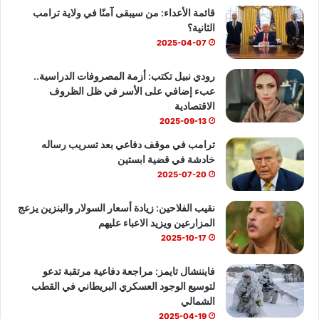
قائمة الأعداء: من سيبقى آمنًا في ولاية ترامب
و
T
ا
الثانية؟
ك
u
ب
2025-04-07
b
رودي نبيل تكتب: أزمة المصروفات الدراسية..
عبء إضافي على الأسر في ظل الظروف
e
الاقتصادية
2025-09-13
ترامب في موقف دفاعي بعد تسريب رساله
خادشة في قضية ابستين
2025-07-20
نقيب الفلاحين: زيادة أسعار السولار والبنزين يزعج
المزارعين ويزيد الاعباء عليهم
2025-10-17
فايننشال تايمز: مراجعة دفاعية مرتقبة تدعو
لتوسيع الوجود العسكري البريطاني في القطب
الشمالي
2025-04-19