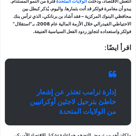
انتعش الاقتصاد، ودخلت
الولايات المتحدة
فترة من النمو المستدام.
يبدو أن مغامرة فولكر قد أتت بثمارها. واليوم، يُذكر كبطل بين
محافظي البنوك المركزية – فقد أشاد بن برنانكي، الذي ترأس بنك
الاحتياطي الفيدرالي خلال الأزمة المالية عام 2008، بـ”استقلال”
فولكر واستعداده لتجاوز ردود الفعل السياسية العنيفة.
اقرأ ايضًا:
إدارة ترامب تعتذر عن إشعار
خاطئ بترحيل لاجئين أوكرانيين
من الولايات المتحدة
ما كان أهم من ترويض التضخم هو إعادة تشكيل الاقتصاد الأمريكي