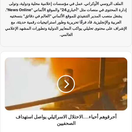
الملف الروسي الأوكراني. عمل في مؤسسات إعلامية محلية ودولية، وتولى
إدارة المحتوى في منصات مثل "أخباري24" والموقع الألماني "News Online".
يشغل منصب المدير التنفيذي للموقع الألماني "العالم في دقائق" بنسختيه
العربية والإنجليزية. قاد فرقًا تحريرية وطور استراتيجيات رقمية حديثة، مع
الإشراف على محتوى تحليلي يواكب المعايير الدولية وتطورات المشهد الإعلامي
العالمي.
أ
ح
ر
ق
و
ه
م
أ
ح
ي
أحرقوهم أحياء....الاحتلال الاسرائيلي يواصل استهداف
ا
الصحفيين
ء