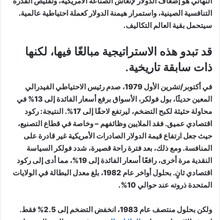
النهائي هو إضعاف الدولار لإنعاش الصناعة الأمريكية، وتقليص القدرة
التنافسية الصينية، واستمرار هيمنة الدولار كعملة احتياطية عالمية.
سيتحمل بقية العالم التكاليف.
قد تبدو هذه الاستراتيجية مبالغًا فيها، لكنها
ذات سابقة تاريخية.
في أكتوبر/تشرين الأول 1979، صدم رئيس الاحتياطي الفيدرالي
المعين حديثًا، بول فولكر، الأسواق برفع أسعار الفائدة إلى 13% في
محاولة حثيثة لكبح التضخم، ليرتفع لاحقًا إلى 17%. النتيجة: ركود
اقتصادي عميق. فقد الملايين وظائفهم – وخاصة في قطاع التصنيع،
حيث جعل ارتفاع قيمة الدولار الصادرات الأمريكية غير قادرة على
المنافسة. ومع ذلك، بعد فترة راحة قصيرة، شدد فولكر السياسة
النقدية مرة أخرى، رافعًا أسعار الفائدة إلى 19%، مما أدى إلى ركود
اقتصادي ثانٍ. بحلول أواخر عام 1982، بلغ معدل البطالة في الولايات
المتحدة ذروته عند حوالي 10%.
ولكن بحلول منتصف عام 1983، انخفض التضخم إلى 2.5% فقط.