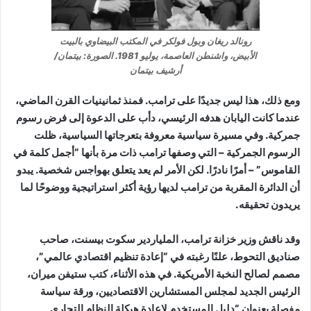
رونالد ريغان وبول فولكر في المكتب البيضاوي بالبيت
الأبيض، واشنطن العاصمة، يوليو 1981. الصورة: بيتمان/
أرشيف بيتمان
ومع ذلك، هذا ليس جديدًا على ترامب. فمنذ ثمانينيات القرن الماضي،
عندما كانت اليابان هدفه الرئيسي، دأب على الدعوة إلى فرض رسوم
جمركية. وفي مسيرة سياسية معروفة بتعرجاتها السياسية، ظلت
الرسوم الجمركية – التي وصفها ترامب ذات مرة بأنها “أجمل كلمة في
القاموس” – أمرًا نادرًا. لكن الأمر لم يعد يتعلق بهواجس شخصية. يبدو
أن الدائرة المقربة من ترامب لديها رؤية أكثر استراتيجية ووضوحًا لما
يريدون تحقيقه.
وقد ناقش وزير خزانة ترامب، الملياردير سكوت بيسنت، صاحب
صناديق التحوط، علنًا رغبته في “إعادة تنظيم اقتصادي عالمي”،
مصمم لصالح النخبة الأمريكية. في هذه الأثناء، كتب ستيفن ميران،
الرئيس الجديد لمجلس المستشارين الاقتصاديين، ورقة سياسة
مفصلة بعنوان “دليل المستخدم لإعادة هيكلة النظام التجاري