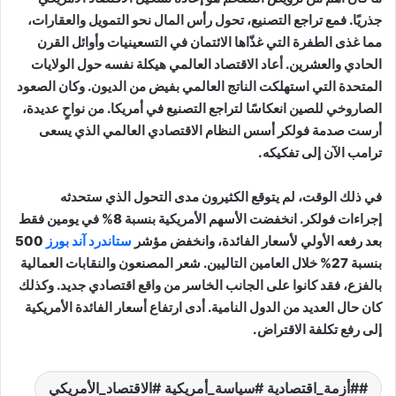
جذريًا. فمع تراجع التصنيع، تحول رأس المال نحو التمويل والعقارات،
مما غذى الطفرة التي غذّاها الائتمان في التسعينيات وأوائل القرن
الحادي والعشرين. أعاد الاقتصاد العالمي هيكلة نفسه حول الولايات
المتحدة التي استهلكت الناتج العالمي بفيض من الديون. وكان الصعود
الصاروخي للصين انعكاسًا لتراجع التصنيع في أمريكا. من نواحٍ عديدة،
أرست صدمة فولكر أسس النظام الاقتصادي العالمي الذي يسعى
ترامب الآن إلى تفكيكه.
في ذلك الوقت، لم يتوقع الكثيرون مدى التحول الذي ستحدثه
إجراءات فولكر. انخفضت الأسهم الأمريكية بنسبة 8% في يومين فقط
بعد رفعه الأولي لأسعار الفائدة، وانخفض مؤشر
ستاندرد آند بورز
500
بنسبة 27% خلال العامين التاليين. شعر المصنعون والنقابات العمالية
بالفزع، فقد كانوا على الجانب الخاسر من واقع اقتصادي جديد. وكذلك
كان حال العديد من الدول النامية. أدى ارتفاع أسعار الفائدة الأمريكية
إلى رفع تكلفة الاقتراض.
#أزمة_اقتصادية #سياسة_أمريكية #الاقتصاد_الأمريكي