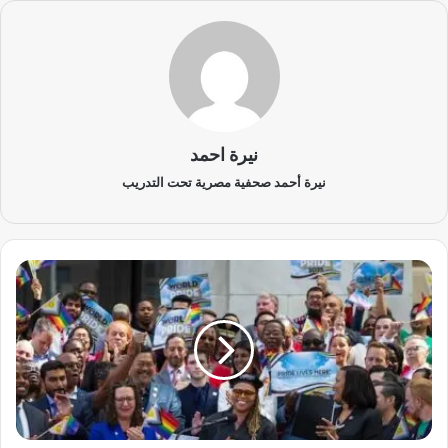
نيرة احمد
نيرة أحمد صحفية مصرية تحت التدريب
و
ا
ش
ن
ط
ن
ت
ح
ت