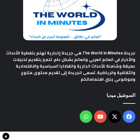
جريدة The World in Minutes
هي جريدة إخبارية تهتم بتغطية الأحداث
والأخبار في العالم العربي والعالم بشكل عام. تتميز بتقديم تحليلات
عميقة وشاملة للأحداث الجارية والقضايا السياسية والاقتصادية
والثقافية والرياضية. تسعى الجريدة إلى تقديم محتوى متنوع
وموضوعي يلبي اهتماماتكم
السوشيل ميديا
فيسبوك
‫X
‫YouTube
واتساب
×
سياسة الخصوصية