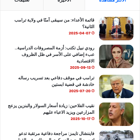
ب
u
س
قائمة الأعداء: من سيبقى آمنًا في ولاية ترامب
و
T
ا
الثانية؟
ك
u
ب
2025-04-07
b
رودي نبيل تكتب: أزمة المصروفات الدراسية..
عبء إضافي على الأسر في ظل الظروف
e
الاقتصادية
2025-09-13
ترامب في موقف دفاعي بعد تسريب رساله
خادشة في قضية ابستين
2025-07-20
نقيب الفلاحين: زيادة أسعار السولار والبنزين يزعج
المزارعين ويزيد الاعباء عليهم
2025-10-17
فايننشال تايمز: مراجعة دفاعية مرتقبة تدعو
لتوسيع الوجود العسكري البريطاني في القطب