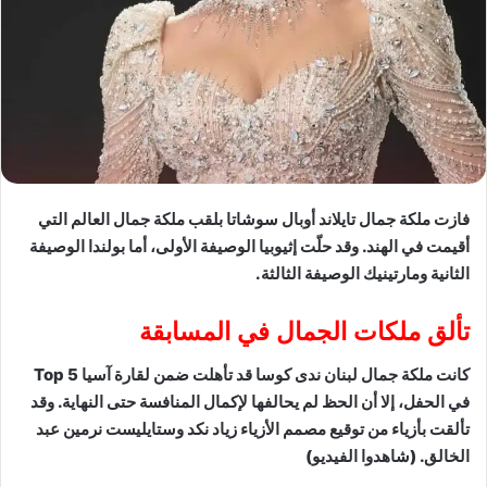
فازت ملكة جمال تايلاند أوبال سوشاتا بلقب ملكة جمال العالم التي
أقيمت في الهند. وقد حلّت إثيوبيا الوصيفة الأولى، أما بولندا الوصيفة
الثانية ومارتينيك الوصيفة الثالثة.
تألق ملكات الجمال في المسابقة
كانت ملكة جمال لبنان ندى كوسا قد تأهلت ضمن لقارة آسيا Top 5
في الحفل، إلا أن الحظ لم يحالفها لإكمال المنافسة حتى النهاية. وقد
تألقت بأزياء من توقيع مصمم الأزياء زياد نكد وستايليست نرمين عبد
الخالق. (شاهدوا الفيديو)