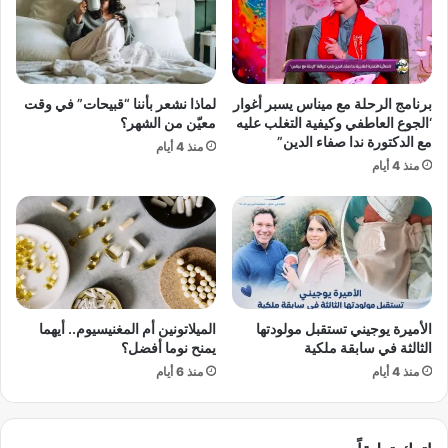
ء
ى
ا
ف
ح
ي
ت
ل
ف
م
برنامج الرحلة مع ميناس يسبر أغوار
لماذا نشعر بأننا “قبيحات” في وقت
ا
ف
‘الجوع العاطفي وكيفية التغلب عليه
معيّن من الشهر؟
ل
ي
مع الدكتورة ندا صفاء الدين”
منذ 4 أيام
ي
ن
منذ 4 أيام
ة
ش
و
ر
م
ا
خ
ل
ا
ج
و
د
ف
ي
س
د
الأميرة يوجيني تستقبل مولودتها
الميلاتونين أم المغنيسيوم.. أيهما
ي
م
الثالثة في سابقة ملكية
يمنح نوما أفضل؟
ا
ع
منذ 4 أيام
منذ 6 أيام
س
ب
ي
ر
ة
ا
م
د