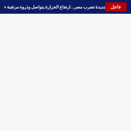
عاجل
🔵
موجة حارة جديدة تضرب مصر.. ارتفاع الحرارة يتواصل وذروة مرتقبة خ