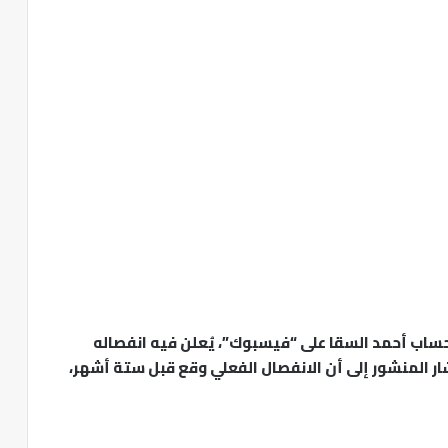
 لحساب أحمد السقا على “فيسبوك”، يُعلن فيه انفصاله
الصغير بعد زواج استمر 26 عامًا. وأشار المنشور إلى أن الانفصال الفعلي وقع قبل ستة أشهر،