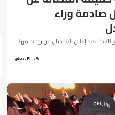
ل صادمة وراء
دل
للسقا بعد إعلان الانفصال عن زوجته مها
0
2 دقائق