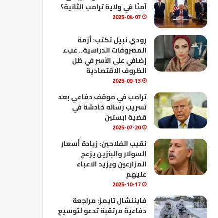
ك
u
ب
آمنًا في ولاية ترامب الثانية؟
b
2025-04-07
e
رودي نبيل تكتب: أزمة
المصروفات الدراسية.. عبء
إضافي على الأسر في ظل
الظروف الاقتصادية
2025-09-13
ترامب في موقف دفاعي بعد
تسريب رساله خادشة في
قضية ابستين
2025-07-20
نقيب الفلاحين: زيادة أسعار
السولار والبنزين يزعج
المزارعين ويزيد الاعباء
عليهم
2025-10-17
فايننشال تايمز: مراجعة
دفاعية مرتقبة تدعو لتوسيع