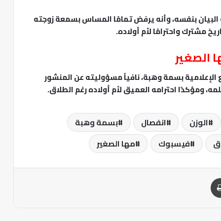
البيان بنفسه، وأنه يرفض تمامًا المساس بسمعة زوجته
يخ مشترك واحترامًا لأم أولاده.
ا الصغير
 اتصال مع الإعلامية بسمة وهبة، نافياً مسؤوليته عن المنشور
مه، ومؤكدًا احترامه العميق لأم أولاده رغم الطلاق.
الوزن
انفصال
بسمة وهبة
ق
فيسبوك
مها الصغير
طباعة