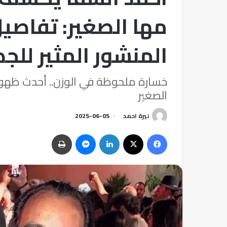
مها الصغير: تفاصي
المنشور المثير للج
خسارة ملحوظة في الوزن.. أحدث ظهور 
الصغير
نيرة احمد
2025-06-05
فيسبوك
‫X
لينكدإن
ماسنجر
طباعة