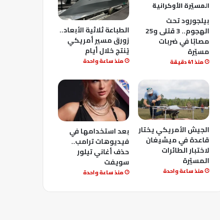
بيلجورود تحت
الطباعة ثلاثية الأبعاد..
الهجوم.. 3 قتلى و25
زورق مسير أمريكي
مصابًا في ضربات
يُنتج خلال أيام
مسيّرة
منذ ساعة واحدة
منذ 41 دقيقة
الجيش الأمريكي يختار
بعد استخدامها في
قاعدة في ميشيغان
فيديوهات ترامب..
لاختبار الطائرات
حذف أغاني تيلور
المسيّرة
سويفت
منذ ساعة واحدة
منذ ساعة واحدة