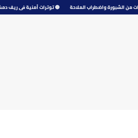
🔵
توترات أمنية في ري