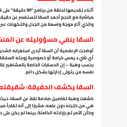
أثناء تقديمها لحلقة
مباشرة مع النجم أحمد السقا لتستفسر عن حقيقة 
والذي أثار موجة واسعة من الجدل والتكهنات عبر 
السقا ينفي مسؤوليته عن المنش
أوضحت الإعلامية أن السقا أبدى استغرابه الشديد م
أي شيء يمس كرامة أو خصوصية زوجته السابقة. و
بحسب وهبة – إن الحسابات الخاصة بالمشاهير غالب
نفسه من يتولى إدارتها بشكل دائم.
السقا يكشف الحقيقة: شقيقته ور
كشفت وهبة تفاصيل صادمة نقلاً عن السقا، حيث أ
هي من كتبته دون علمه، مشيرًا إلى أنه تفاجأ صباح
وكأن الأمر تم بإرادته الكاملة، بينما لم يكن على د