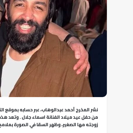
نشر المخرج أحمد عبدالوهاب، عبر حسابه بموقع ال
من حفل عيد ميلاد الفنانة اسماء جلال . وتعد هذ
زوجته مها الصغير، وظهر السقا في الصورة بملام