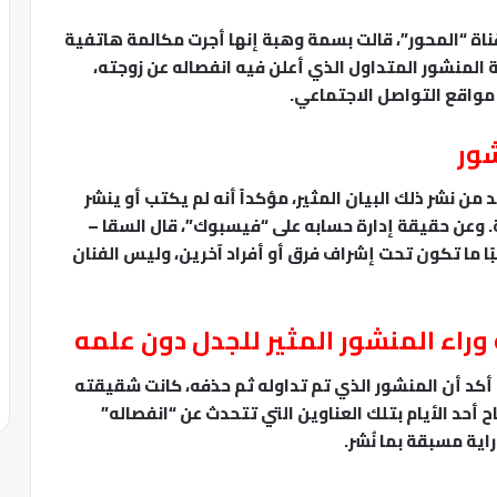
 من برنامج “90 دقيقة” على قناة “المحور”، قالت بسمة وهبة إنها أجرت مكالمة هاتفية
المنشور المتداول الذي أعلن فيه انفصاله عن زوجته،
مواقع التواصل الاجتماعي.
ور
ن نشر ذلك البيان المثير، مؤكداً أنه لم يكتب أو ينشر
عن حقيقة إدارة حسابه على “فيسبوك”، قال السقا –
ًا ما تكون تحت إشراف فرق أو أفراد آخرين، وليس الفنان
اء المنشور المثير للجدل دون علمه
كد أن المنشور الذي تم تداوله ثم حذفه، كانت شقيقته
 أحد الأيام بتلك العناوين التي تتحدث عن “انفصاله”
راية مسبقة بما نُشر.