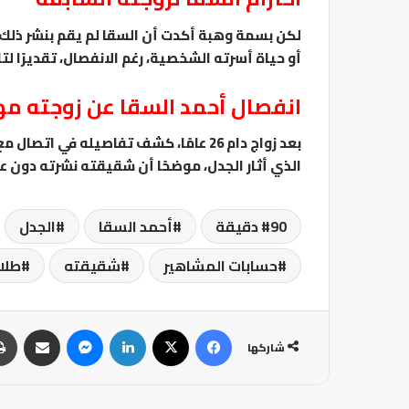
لكن بسمة وهبة أكدت أن السقا لم يقم بنشر ذلك 
أو حياة أسرته الشخصية، رغم الانفصال، تقديرًا لتار
انفصال أحمد السقا عن زوجته مه
بعد زواج دام 26 عامًا، كشف تفاصيله في
الذي أثار الجدل، موضحًا أن شقيقته نشرته دون عل
90 دقيقة
أحمد السقا
الجدل
حسابات المشاهير
شقيقته
طلا
فيسبوك
‫X
لينكدإن
ماسنجر
مشاركة عبر البريد
شاركها