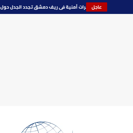
عاجل
🔵
توترات أمنية في ريف دمشق تجدد الجدل ح