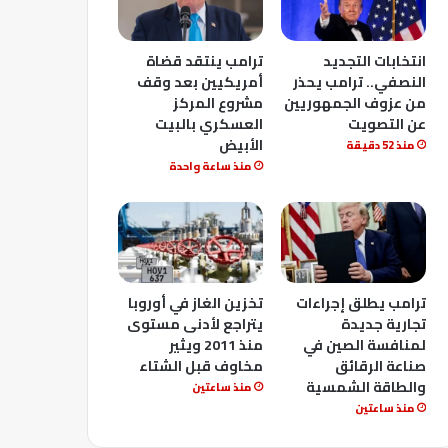
انتخابات التجديد
ترامب ينتقد قضاة
النصفي.. ترامب يحذر
أمريكيين بعد وقف
من عزوف الجمهوريين
مشروع المركز
عن التصويت
العسكري بالبيت
الأبيض
منذ 52 دقيقة
منذ ساعة واحدة
ترامب يطلق إجراءات
تخزين الغاز في أوروبا
تجارية جديدة
يتراجع لأدنى مستوى
لمنافسة الصين في
منذ 2011 ويثير
صناعة الرقائق
مخاوف قبل الشتاء
والطاقة الشمسية
منذ ساعتين
منذ ساعتين