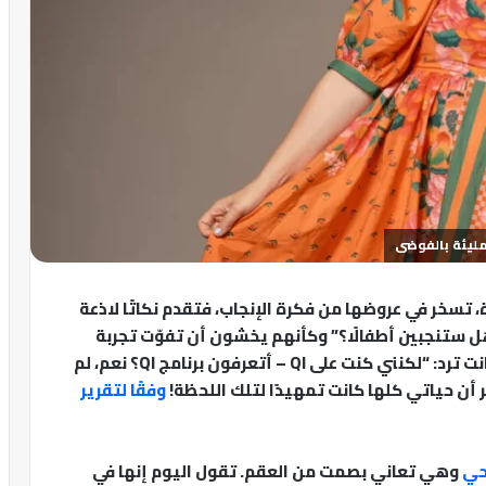
مليئة بالفوضى
 تسخر في عروضها من فكرة الإنجاب، فتقدم نكاتًا لاذعة
هل ستنجبين أطفالًا؟” وكأنهم يخشون أن تفوّت تجربة
“تحوّل الحياة”. لكن باسكو، بطريقتها الساخرة، كانت ترد: “لكنني كنت على QI – أتعرفون برنامج QI؟ نعم، لم
 أن حياتي كلها كانت تمهيدًا لتلك اللحظة!
وفقًا لتقرير
حي
وهي تعاني بصمت من العقم. تقول اليوم إنها في