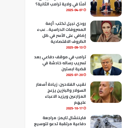
ك
u
ب
آمنًا في ولاية ترامب الثانية؟
b
2025-04-07
e
رودي نبيل تكتب: أزمة
المصروفات الدراسية.. عبء
إضافي على الأسر في ظل
الظروف الاقتصادية
2025-09-13
ترامب في موقف دفاعي بعد
تسريب رساله خادشة في
قضية ابستين
2025-07-20
نقيب الفلاحين: زيادة أسعار
السولار والبنزين يزعج
المزارعين ويزيد الاعباء
عليهم
2025-10-17
فايننشال تايمز: مراجعة
دفاعية مرتقبة تدعو لتوسيع