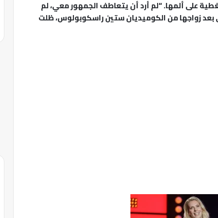
غطية على ألمها. “لم أرد أن يتعاطف الجمهور معي، لم
حتى بعد زواجها من الكوميديان ستين راسكوبولوس، ظلت