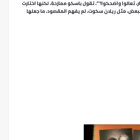
، تعالوا واضحكوا!'”، تقول باسكو ممازحة، لكنها اختارت
ن البعض، مثل ريلان سكوت، لم يفهم المقصود، ما جعلها