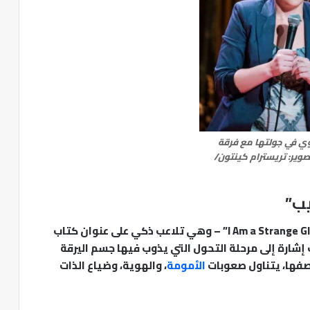
وي في جولتها مع فرقة
An عام ٢٠١٦. تصوير: تريسترام كينتون/
يب”
تعود باسكو إلى المسرح بجولة تحمل عنوان “I Am a Strange Gloop” – وهي تلاعب ذكي على عنوان كتاب
I A”)، وفي ذات الوقت إشارة إلى مرحلة التحول التي يذوب فيها جسم اليرقة
صفها، يتناول صعوبات
الأمومة
، والهوية، وضياع الذات