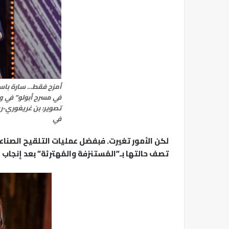
أمزح فقط… سارة باسك
في مسرح أبولو” في و
تصوير: بن غريغوري-
في
تصف حالتها بـ”المُستنزفة والمُهترئة” بعد إنجاب 