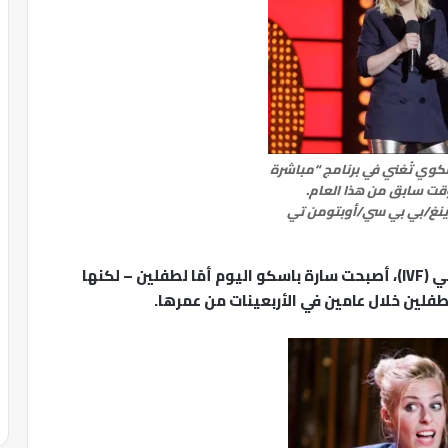
وي تُغني في برنامج “مباشرة
قت سابق من هذا العام.
رينغ/بي بي سي/أوبتومن تي
لكن الأمور تغيرت. فبفضل عمليات التلقيح الصناعي (IVF)، أصبحت سارة باسكو اليوم أمًا لطفلين – لكنها
طفلين خلال عامين في الأربعينات من عمرها.