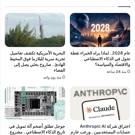
ت
ب
ر
ع
ح
و
ي
ا
ل
ل
ل
ن
ا
ش
ج
ر
عام 2028.. لماذا يراه الخبراء نقطة
البحرية الأمريكية تكشف تفاصيل
ئ
ا
تحول في الذكاء الاصطناعي
تجربة سرية للبلازما فوق المحيط
ي
ل
والاقتصاد والسياسة؟
الهادئ.. صاروخ بحثي يصل إلى
ن
أ
الفضاء
منذ 24 ساعة
أ
م
منذ يوم واحد
و
ر
ك
ي
ر
ك
ا
ي
ن
ة
ي
ض
ي
د
ن
O
اختراق شركة Anthropic AI
جوجل تطلق أضخم آلة تمويل في
م
p
حسابات المستخدمين.. ورعب عارم
تاريخ الذكاء الاصطناعي.. مشروع