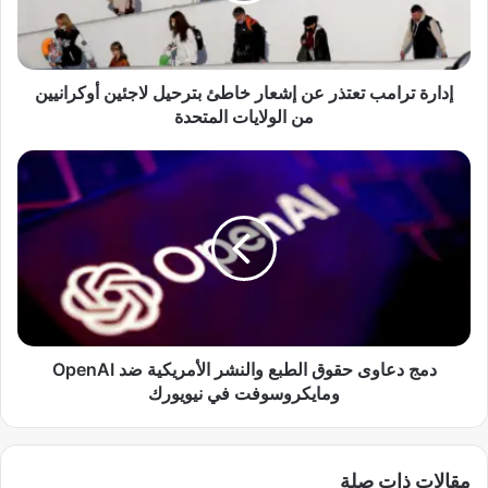
ر
ا
م
ب
إدارة ترامب تعتذر عن إشعار خاطئ بترحيل لاجئين أوكرانيين
ت
من الولايات المتحدة
ع
ت
د
ذ
م
ر
ج
ع
د
ن
ع
إ
ا
ش
و
ع
ى
ا
ح
ر
ق
دمج دعاوى حقوق الطبع والنشر الأمريكية ضد OpenAI
خ
و
ومايكروسوفت في نيويورك
ا
ق
ط
ا
ئ
ل
مقالات ذات صلة
ب
ط