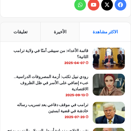
ف
و
ي
X
Y
ا
س
o
ت
الاكثر مشاهدة
الأخيرة
تعليقات
ب
u
س
قائمة الأعداء: من سيبقى آمنًا في ولاية ترامب
و
T
ا
الثانية؟
ك
u
ب
2025-04-07
b
رودي نبيل تكتب: أزمة المصروفات الدراسية..
عبء إضافي على الأسر في ظل الظروف
e
الاقتصادية
2025-09-13
ترامب في موقف دفاعي بعد تسريب رساله
خادشة في قضية ابستين
2025-07-20
نقيب الفلاحين: زيادة أسعار السولار والبنزين يزعج