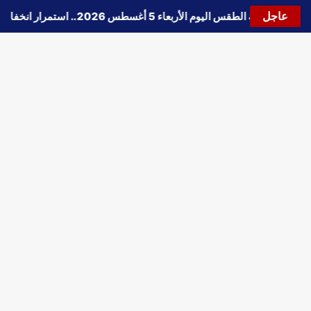
عاجل
🔵
حالة الطقس اليوم الأربعاء 5 أغسطس 2026.. استمرار انخفاض الحرارة وتحذيرات من الشبورة واضطراب الملاحة