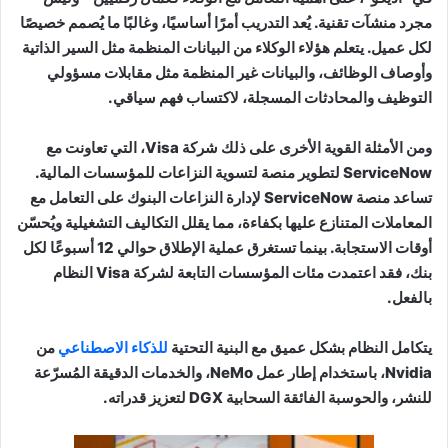
مجرد منشآت تقنية. يُعد التدريب أمرًا أساسيًا، وغالبًا ما يُصمم خصيصًا
لكل عميل. يتعلم هؤلاء الوكلاء من البيانات المنظمة مثل السير الذاتية
وأوصاف الوظائف، والبيانات غير المنظمة مثل مقابلات مسؤولي
التوظيف والمحادثات المسجلة، لاكتساب فهم سياقي.
ومن الأمثلة القوية الأخرى على ذلك شركة Visa، التي تعاونت مع
ServiceNow لتطوير منصة لتسوية النزاعات للمؤسسات المالية.
تساعد منصة ServiceNow لإدارة النزاعات البنوك على التعامل مع
المعاملات المتنازع عليها بكفاءة، مما يقلل التكاليف التشغيلية ويُحسّن
أوقات الاستجابة. بينما تستغرق عملية الإطلاق حوالي 12 أسبوعًا لكل
بنك، فقد اعتمدت مئات المؤسسات التابعة لشركة Visa النظام
بالفعل.
يتكامل النظام بشكل عميق مع البنية التحتية
للذكاء الاصطناعي
من
Nvidia، باستخدام إطار عمل NeMo، والخدمات الدقيقة المُسرّعة
للنشر، والحوسبة الفائقة السحابية DGX لتعزيز قدراته.