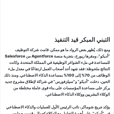
التبني المبكر قيد التنفيذ
ومع ذلك، يُظهر بعض الرواد ما هو ممكن. قامت شركة التوظيف
“أديكو”، ومقرها زيورخ، بتجربة منصة Agentforce من Salesforce
للمساعدة في ملء الشواغر الوظيفية في المملكة المتحدة. وكانت
النتائج ملحوظة: فقد شهد أحد أصحاب العمل ارتفاعًا في معدل ملء
الوظائف من 70% إلى 100% بمساعدة الذكاء الاصطناعي. ومنذ ذلك
الحين، دخلت “أديكو” و”سيلزفورس” في شراكة لإطلاق مشروع جديد
يركز على مساعدة المؤسسات على بناء قوى عاملة مختلطة من
الوكلاء البشريين ووكلاء الذكاء الاصطناعي.
يؤكد جريج شوماكر، نائب الرئيس الأول للعمليات والذكاء الاصطناعي
في “أديكو”، على أهمية التعامل مع الوكلاء كعمال رقميين – وليس