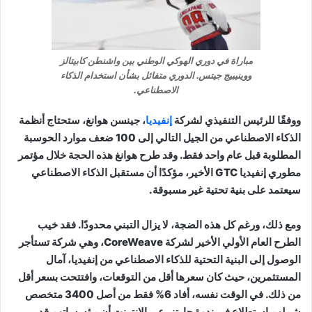
مباراة في دوري الهوكي الوطني بين واشنطن كابيتالز
ووينيبيج جيتس. الدوري متفائل بشأن استخدام الذكاء
الاصطناعي.
ووفقًا للرئيس التنفيذي لشركة
إنفيديا
، جينسن هوانغ، ستحتاج أنظمة
الذكاء الاصطناعي من الجيل التالي إلى 100 ضعف موارد الحوسبة
المطلوبة قبل عام واحد فقط. وقد طرح هوانغ هذه الحجة خلال مؤتمر
مطوري إنفيديا GTC الأخير، مؤكدًا أن مستقبل الذكاء الاصطناعي
سيعتمد على بنية تحتية غير مسبوقة.
ومع ذلك، ورغم كل هذه الضجة، لا يزال التبني محدودًا. فقد خيب
الطرح العام الأولي الأخير لشركة CoreWeave، وهي شركة تستأجر
الوصول إلى البنية التحتية للذكاء الاصطناعي من إنفيديا، آمال
المستثمرين، حيث كان سعرها أقل من التوقعات، وافتتحت بسعر أقل
من ذلك. في الوقت نفسه، أفاد 6% فقط من أصل 3400 متخصص
شملهم استطلاع في ندوة جارتنر عبر الإنترنت أن مؤسساتهم قد