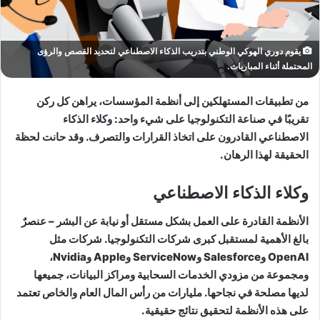
يقوم دوري الهوكي الوطني بتدريب الذكاء الاصطناعي لتحديد القصص والرؤى
المحتملة أثناء المباريات.
من تطبيقات المستهلكين إلى أنظمة المؤسسات، يراهن كل ركن
تقريبًا في صناعة التكنولوجيا على شيء واحد: وكلاء الذكاء
الاصطناعي القادرون على اتخاذ القرارات والتصرف. وقد حانت لحظة
الحقيقة لهذا الرهان.
وكلاء الذكاء الاصطناعي
الأنظمة القادرة على العمل بشكل مستقل أو نيابة عن البشر – عنصرٌ
بالغ الأهمية لمستقبل كبرى شركات التكنولوجيا. شركات مثل
OpenAI وSalesforce وServiceNow وApple وNvidia،
ومجموعة من مزودي الخدمات السحابية ومراكز البيانات، جميعها
لديها مصلحة في نجاحها. مليارات من رأس المال العام والخاص تعتمد
على هذه الأنظمة لتحقيق نتائج حقيقية.